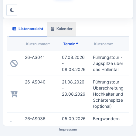
Listenansicht
Kalender
Kursnummer:
Termin
Kursname:
26-AS041
07.08.2026
Führungstour -
-
Zugspitze über
08.08.2026
das Höllental
26-AS040
21.08.2026
Führungstour -
-
Überschreitung
23.08.2026
Hochkalter und
Schärtenspitze
(optional)
26-AS036
05.09.2026
Bergwandern
-
und
Impressum
06.09.2026
Entschleunigung