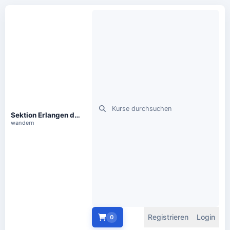
Sektion Erlangen des DAV e.V., Hartmannstr. 116, 91052 Erlangen
wandern
Registrieren
Login
0