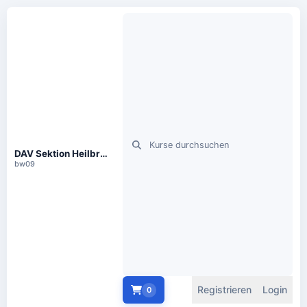
DAV Sektion Heilbronne.V., Lichtenbergerstr. 17, 74076 Heilbronn
bw09
Registrieren
Login
0