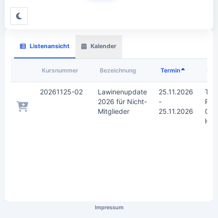
Listenansicht
Kalender
Kursnummer
Bezeichnung
Termin
Kur
20261125-02
Lawinenupdate
25.11.2026
TH
2026 für Nicht-
-
Ros
Mitglieder
25.11.2026
Gro
Hör
Impressum