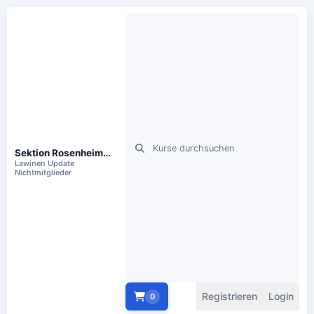
Sektion Rosenheim des DAV e.V.
Lawinen Update
Nichtmitglieder
Registrieren
Login
0